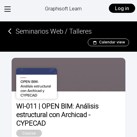
View
Log in
Graphisoft Learn
menu
Seminarios Web / Talleres
Calendar view
WI-011 | OPEN BIM: Análisis
estructural con Archicad -
CYPECAD
Course